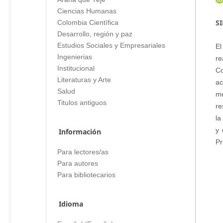
Ciencias Humanas
S
Colombia Científica
Desarrollo, región y paz
Estudios Sociales y Empresariales
El
Ingenierias
re
Institucional
Co
Literaturas y Arte
ac
Salud
me
Titulos antiguos
re
la
y 
Información
Pr
Para lectores/as
Para autores
Para bibliotecarios
Idioma