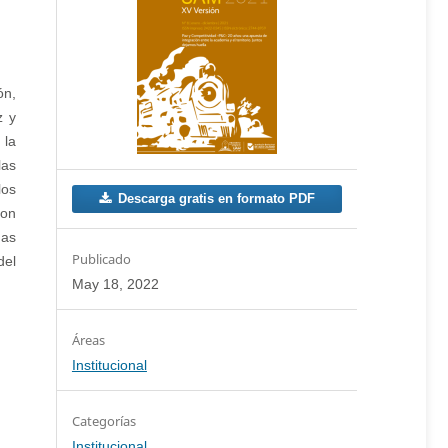
ón,
z y
 la
las
los
Descarga gratis en formato PDF
con
das
Publicado
del
May 18, 2022
Institucional
Categorías
Institucional