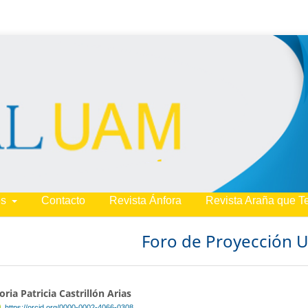
es
Contacto
Revista Ánfora
Revista Araña que T
Foro de Proyección 
oria Patricia Castrillón Arias
https://orcid.org/0000-0002-4066-0308