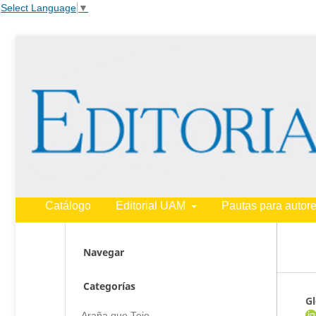
Select Language
▼
Catálogo
Editorial UAM
Pautas para autor
Navegar
Categorías
Gl
Araña que Teje