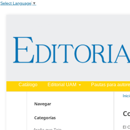
Select Language
▼
Catálogo
Editorial UAM
Pautas para autor
Inic
Navegar
C
Categorías
El 
Araña que Teje