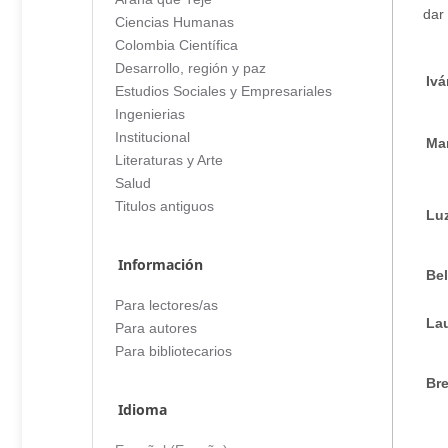
dar 
Ciencias Humanas
Colombia Científica
Desarrollo, región y paz
Iv
Estudios Sociales y Empresariales
Ingenierias
Institucional
Mar
Literaturas y Arte
Salud
Titulos antiguos
Lu
Información
Be
Para lectores/as
Lau
Para autores
Para bibliotecarios
Bre
Idioma