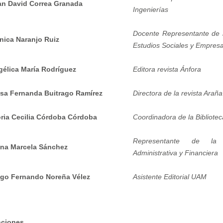
an David Correa Granada
Ingenierías
Docente Representante de 
nica Naranjo Ruiz
Estudios Sociales y Empresa
élica María Rodríguez
Editora revista Ánfora
isa Fernanda Buitrago Ramírez
Directora de la revista Arañ
ria Cecilia Córdoba Córdoba
Coordinadora de la Bibliotec
Representante de la V
ana Marcela Sánchez
Administrativa y Financiera
ego Fernando Noreña Vélez
Asistente Editorial UAM
ciones