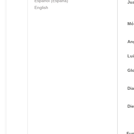
Español (España)
Ju
English
Mó
Ang
Lu
Glo
Di
Di
Fun