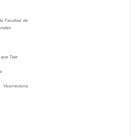
la Facultad de
riales
a que Teje
a
icerrectoría