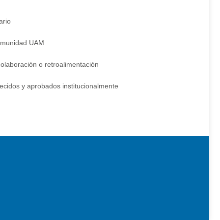
ario
 Comunidad UAM
colaboración o retroalimentación
lecidos y aprobados institucionalmente