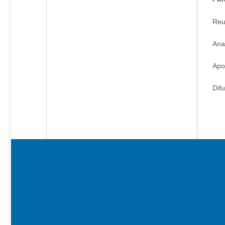
Reu
Ana
Apo
Dif