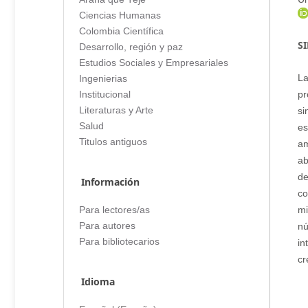
Ciencias Humanas
Colombia Científica
S
Desarrollo, región y paz
Estudios Sociales y Empresariales
La
Ingenierias
pr
Institucional
si
Literaturas y Arte
Salud
es
Titulos antiguos
am
ab
de
Información
co
mi
Para lectores/as
nú
Para autores
Para bibliotecarios
in
cr
Idioma