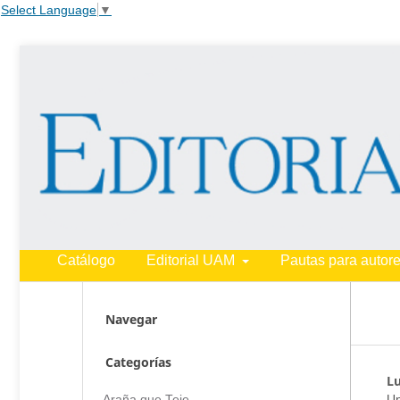
Select Language
▼
Catálogo
Editorial UAM
Pautas para autor
Navegar
Categorías
Lu
Un
Araña que Teje