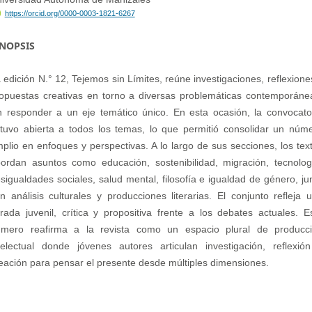
https://orcid.org/0000-0003-1821-6267
INOPSIS
 edición N.° 12, Tejemos sin Límites, reúne investigaciones, reflexione
opuestas creativas en torno a diversas problemáticas contemporáne
n responder a un eje temático único. En esta ocasión, la convocato
tuvo abierta a todos los temas, lo que permitió consolidar un núm
plio en enfoques y perspectivas. A lo largo de sus secciones, los tex
ordan asuntos como educación, sostenibilidad, migración, tecnolog
sigualdades sociales, salud mental, filosofía e igualdad de género, ju
n análisis culturales y producciones literarias. El conjunto refleja 
rada juvenil, crítica y propositiva frente a los debates actuales. E
mero reafirma a la revista como un espacio plural de producc
telectual donde jóvenes autores articulan investigación, reflexió
eación para pensar el presente desde múltiples dimensiones.