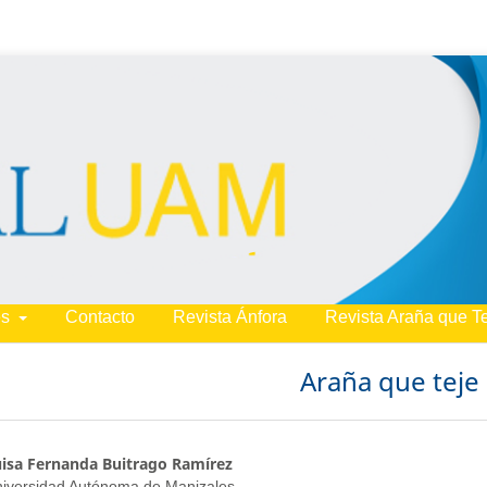
es
Contacto
Revista Ánfora
Revista Araña que T
Araña que teje
isa Fernanda Buitrago Ramírez
iversidad Autónoma de Manizales