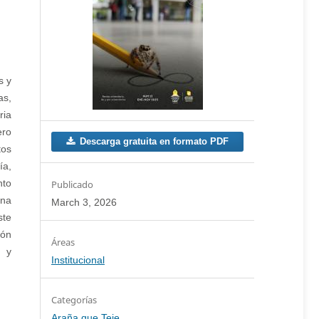
s y
as,
ria
ero
Descarga gratuita en formato PDF
tos
ía,
nto
Publicado
una
March 3, 2026
ste
ión
n y
Institucional
Categorías
Araña que Teje