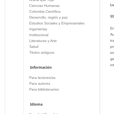
Lu
Ciencias Humanas
Colombia Científica
S
Desarrollo, región y paz
Estudios Sociales y Empresariales
En
Ingenierias
Au
Institucional
tr
Literaturas y Arte
p
Salud
Titulos antiguos
im
ge
in
Información
Para lectores/as
Para autores
Para bibliotecarios
Idioma