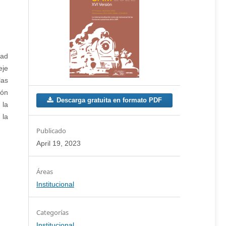
dad
eje
las
ión
Descarga gratuita en formato PDF
 la
 la
Publicado
April 19, 2023
Institucional
Categorías
Institucional