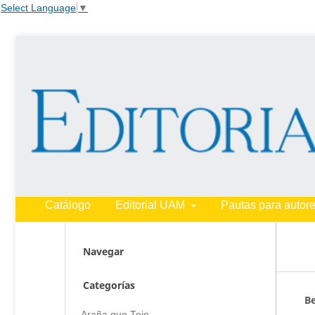
Select Language
▼
Catálogo
Editorial UAM
Pautas para autor
Navegar
Categorías
Be
Araña que Teje