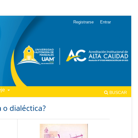
Registrarse
Entrar
eje
BUSCAR
a o dialéctica?