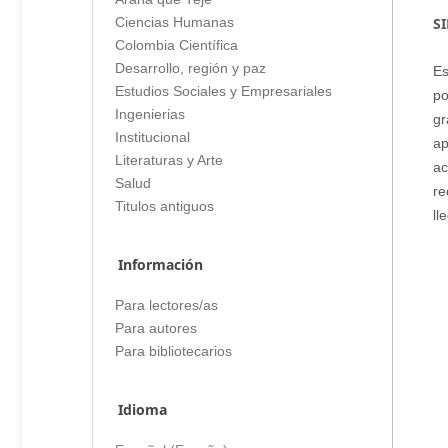
S
Ciencias Humanas
Colombia Científica
Desarrollo, región y paz
E
Estudios Sociales y Empresariales
po
Ingenierias
gr
Institucional
ap
Literaturas y Arte
ac
Salud
re
Titulos antiguos
ll
Información
Para lectores/as
Para autores
Para bibliotecarios
Idioma