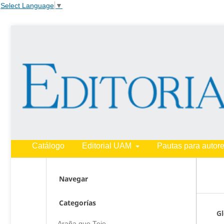
Select Language
▼
Catálogo
Editorial UAM
Pautas para autor
Navegar
Categorías
Gl
Araña que Teje