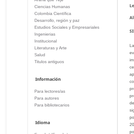
L
Ciencias Humanas
Colombia Científica
Al
Desarrollo, región y paz
Estudios Sociales y Empresariales
S
Ingenierias
Institucional
La
Literaturas y Arte
ev
Salud
im
Titulos antiguos
ce
ap
Información
co
pr
Para lectores/as
pr
Para autores
de
Para bibliotecarios
si
po
Idioma
20
po