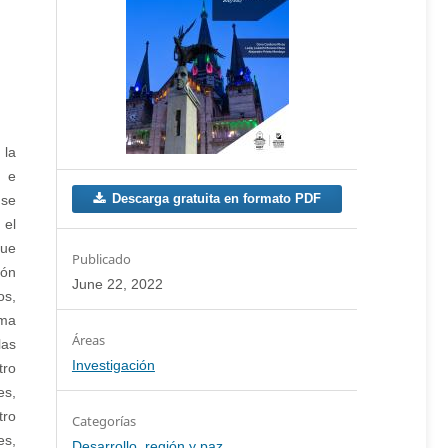
 la
o e
Descarga gratuita en formato PDF
 se
 el
que
Publicado
ión
June 22, 2022
os,
oma
las
Investigación
tro
es,
tro
Categorías
es,
Desarrollo, región y paz