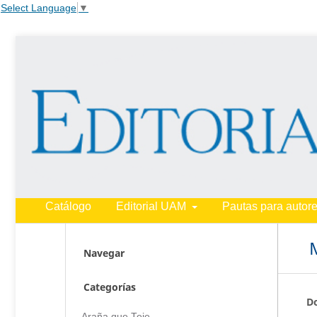
Select Language
▼
Catálogo
Editorial UAM
Pautas para autor
Navegar
Categorías
Do
Araña que Teje