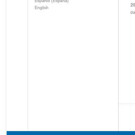
Español (España)
20
English
cu