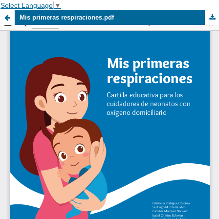
Select Language
▼
Mis primeras respiraciones.pdf